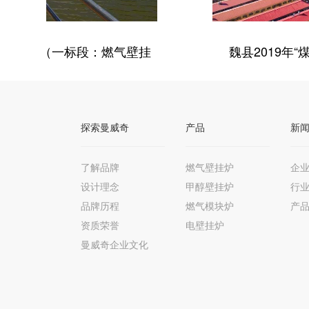
乐陵市公用事业发展中心2019 乐陵市农
购及安装项目
探索曼威奇
产品
新
了解品牌
燃气壁挂炉
企
设计理念
甲醇壁挂炉
行
品牌历程
燃气模块炉
产
资质荣誉
电壁挂炉
曼威奇企业文化