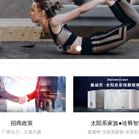
招商政策
太阳系家族●诠释智
厂商合力，互惠共贏
曼威奇“太阳系家族”全系