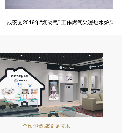
建设管理局 “煤改气”设备采购入围项目
蠡
全预混燃烧冷凝技术