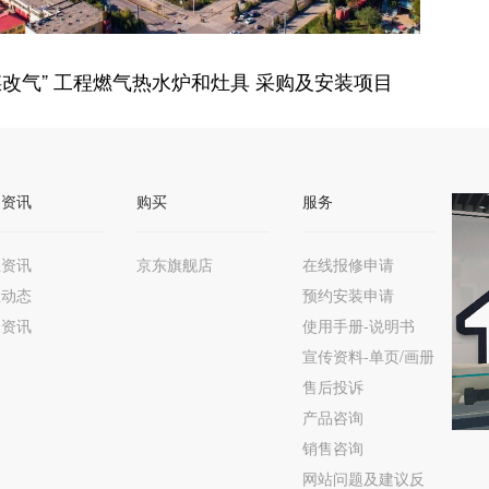
村清洁采暖燃气 壁挂炉采
翼城县住房和城乡
闻资讯
购买
服务
业资讯
京东旗舰店
在线报修申请
业动态
预约安装申请
品资讯
使用手册-说明书
宣传资料-单页/画册
售后投诉
产品咨询
销售咨询
网站问题及建议反