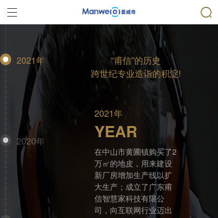
2021年
“甫信”的历史
跨世纪专业造诣的积淀!
2021年
YEAR
2020年
在中山市黄圃镇购买了2
万㎡的地皮，用来建设
新厂房增加生产线以扩
大生产；成立了广东甫
信智慧家科技有限公
司，向互联网行业迈出